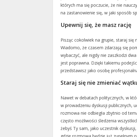
których ma się poczucie, że nie naucz
na zastanowienie się, w jaki sposób s
Upewnij się, że masz rację
Pisząc cokolwiek na grupie, staraj si
Wiadomo, że czasem zdarzają się pomyłk
wybaczyć, ale nigdy nie zaszkodzi dwa
jest poprawna. Dzięki takiemu podejśc
przedstawisz jako osobę profesjonalną
Staraj się nie zmieniać wątk
Nawet w debatach politycznych, w któr
w prowadzeniu dyskusji publicznych, u
rozmowa nie odbiegła zbytnio od tem
często możliwości śledzenia wszystkic
żebyś Ty sam, jako uczestnik dyskusji,
gdzie rozmowa będzie już zupełnym off