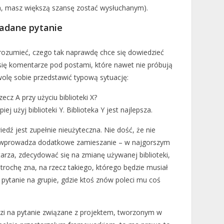
a, masz większą szansę zostać wysłuchanym).
zadane pytanie
rozumieć, czego tak naprawdę chce się dowiedzieć
 się komentarze pod postami, które nawet nie próbują
olę sobie przedstawić typową sytuację:
cz A przy użyciu biblioteki X?
piej użyj biblioteki Y. Biblioteka Y jest najlepsza.
dź jest zupełnie nieużyteczna. Nie dość, że nie
e wprowadza dodatkowe zamieszanie – w najgorszym
a, zdecydować się na zmianę używanej biblioteki,
 trochę zna, na rzecz takiego, którego będzie musiał
pytanie na grupie, gdzie ktoś znów poleci mu coś
dzi na pytanie związane z projektem, tworzonym w