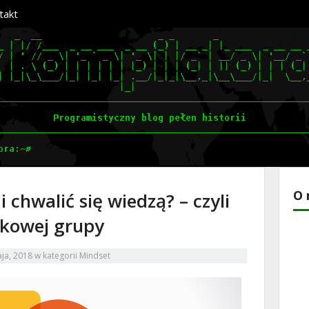
takt
O 
chwalić się wiedzą? – czyli
okowej grupy
ja, 2018
w kategorii
Mindset