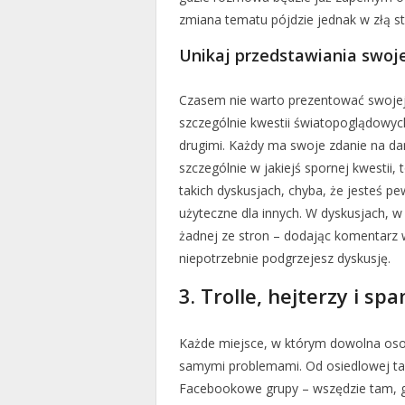
zmiana tematu pójdzie jednak w złą st
Unikaj przedstawiania swoje
Czasem nie warto prezentować swojej op
szczególnie kwestii światopoglądowyc
drugimi. Każdy ma swoje zdanie na dany
szczególnie w jakiejś spornej kwestii, 
takich dyskusjach, chyba, że jesteś p
użyteczne dla innych. W dyskusjach, w
żadnej ze stron – dodając komentarz w
niepotrzebnie podgrzejesz dyskusję.
3. Trolle, hejterzy i sp
Każde miejsce, w którym dowolna osob
samymi problemami. Od osiedlowej tab
Facebookowe grupy – wszędzie tam, g