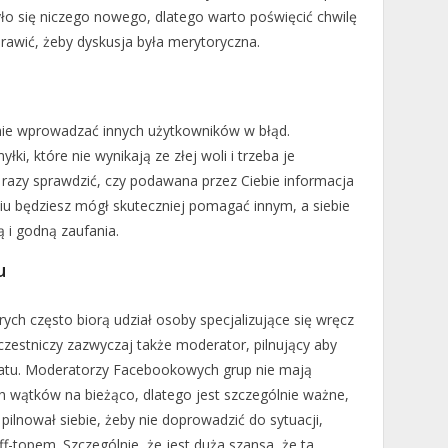
yło się niczego nowego, dlatego warto poświęcić chwilę
prawić, żeby dyskusja była merytoryczna.
ę nie wprowadzać innych użytkowników w błąd.
i, które nie wynikają ze złej woli i trzeba je
 razy sprawdzić, czy podawana przez Ciebie informacja
iu będziesz mógł skuteczniej pomagać innym, a siebie
 i godną zaufania.
u
ych często biorą udział osoby specjalizujące się wręcz
czestniczy zazwyczaj także moderator, pilnujący aby
atu. Moderatorzy Facebookowych grup nie mają
h wątków na bieżąco, dlatego jest szczególnie ważne,
 pilnował siebie, żeby nie doprowadzić do sytuacji,
-topem. Szczególnie, że jest duża szansa, że ta