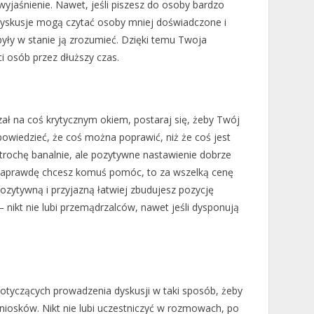
wyjaśnienie. Nawet, jeśli piszesz do osoby bardzo
yskusje mogą czytać osoby mniej doświadczone i
yły w stanie ją zrozumieć. Dzięki temu Twoja
i osób przez dłuższy czas.
rzał na coś krytycznym okiem, postaraj się, żeby Twój
powiedzieć, że coś można poprawić, niż że coś jest
trochę banalnie, ale pozytywne nastawienie dobrze
 naprawdę chcesz komuś pomóc, to za wszelką cenę
pozytywną i przyjazną łatwiej zbudujesz pozycję
 nikt nie lubi przemądrzalców, nawet jeśli dysponują
dotyczących prowadzenia dyskusji w taki sposób, żeby
iosków. Nikt nie lubi uczestniczyć w rozmowach, po