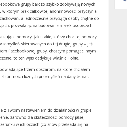
Facebookowe grupy bardzo szybko zdobywają nowych
 w którym brak całkowitej anonimowości przyczynia
h zachowań, a jednocześnie przyciąga osoby chętne do
sjach, pozwalając na budowanie marek osobistych.
ukujące pomocy, jak i takie, którzy chcą tej pomocy
przemyśleń skierowanych do tej drugiej grupy – jeśli
łonkiem Facebookowej grupy, chcącym pomagać innym
zenie, to ten wpis dedykuję właśnie Tobie.
odpowiadające trzem obszarom, na które chciałem
a zbiór moich luźnych przemyśleń na dany temat.
e z Twoim nastawieniem do działalności w grupie.
nie, zarówno dla skuteczności pomocy jakiej
izerunku w ich oczach (co znów przekłada się na