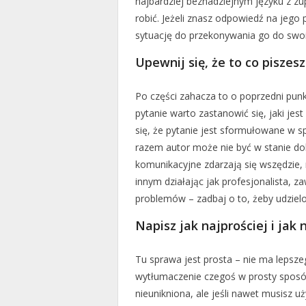
najbardziej beznadziejnym języku z z
robić. Jeżeli znasz odpowiedź na jego 
sytuację do przekonywania go do swoic
Upewnij się, że to co piszes
Po części zahacza to o poprzedni punk
pytanie warto zastanowić się, jaki je
się, że pytanie jest sformułowane w 
razem autor może nie być w stanie d
komunikacyjne zdarzają się wszędzie,
innym działając jak profesjonalista, 
problemów – zadbaj o to, żeby udziel
Napisz jak najprościej i jak
Tu sprawa jest prosta – nie ma lepsze
wytłumaczenie czegoś w prosty sposób
nieunikniona, ale jeśli nawet musisz 