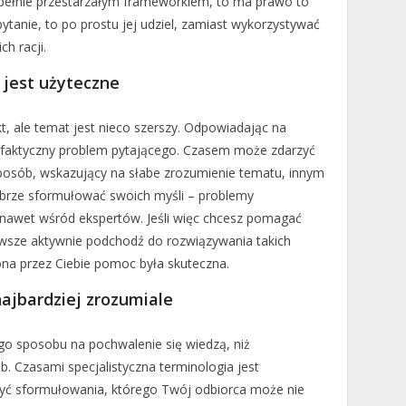
upełnie przestarzałym frameworkiem, to ma prawo to
pytanie, to po prostu jej udziel, zamiast wykorzystywać
h racji.
z jest użyteczne
t, ale temat jest nieco szerszy. Odpowiadając na
st faktyczny problem pytającego. Czasem może zdarzyć
sposób, wskazujący na słabe zrozumienie tematu, innym
obrze sformułować swoich myśli – problemy
 nawet wśród ekspertów. Jeśli więc chcesz pomagać
zawsze aktywnie podchodź do rozwiązywania takich
ona przez Ciebie pomoc była skuteczna.
 najbardziej zrozumiale
go sposobu na pochwalenie się wiedzą, niż
. Czasami specjalistyczna terminologia jest
użyć sformułowania, którego Twój odbiorca może nie