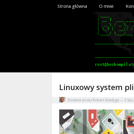
Strona główna
O mnie
Kon
Linuxowy system pli
Dodane przez
Robert Bałdyga
—
2 lip