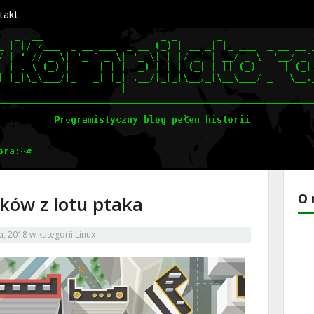
takt
O 
ków z lotu ptaka
ca, 2018
w kategorii
Linux