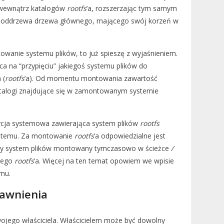
 wewnątrz katalogów
rootfs
’a, rozszerzając tym samym
 poddrzewa drzewa głównego, mającego swój korzeń w
towanie systemu plików, to już spieszę z wyjaśnieniem.
a na “przypięciu” jakiegoś systemu plików do
 (
rootfs
’a). Od momentu montowania zawartość
 katalogi znajdujące się w zamontowanym systemie
ycja systemowa zawierająca system plików
rootfs
ystemu. Za montowanie
rootfs
’a odpowiedzialne jest
ny system plików montowany tymczasowo w ścieżce
/
wego
rootfs
’a. Więcej na ten temat opowiem we wpisie
emu.
rawnienia
wojego właściciela. Właścicielem może być dowolny