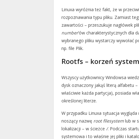
Linuxa wyróżnia też fakt, że w przec
rozpoznawania typu pliku. Zamiast teg
zawartości – przeszukuje nagłówek p
number
’ów charakterystycznych dla d
wybranego pliku wystarczy wywołać p
np. file Plik.
Rootfs – korzeń syste
Wszyscy użytkownicy Windowsa wiedzą
dysk oznaczony jakąś literą alfabetu – d
właściwie każda partycja), posiada w
określonej literze.
W przypadku Linuxa sytuacja wygląda 
noszący nazwę
root filesystem
lub w 
lokalizacji – w ścieżce
/
. Podczas star
systemowa i to właśnie jej pliki i kat