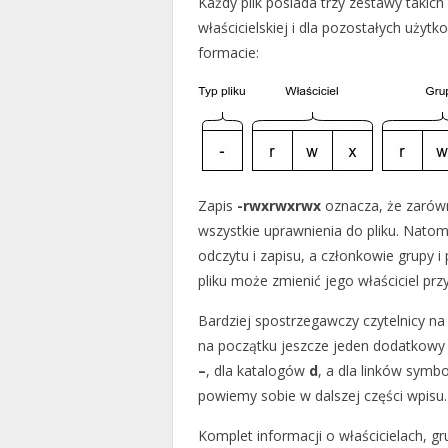
Każdy plik posiada trzy zestawy takich
właścicielskiej i dla pozostałych uży
formacie:
Zapis
-rwxrwxrwx
oznacza, że zarówno
wszystkie uprawnienia do pliku. Nato
odczytu i zapisu, a członkowie grupy i
pliku może zmienić jego właściciel prz
Bardziej spostrzegawczy czytelnicy na
na początku jeszcze jeden dodatkowy zn
–
, dla katalogów
d
, a dla linków symb
powiemy sobie w dalszej części wpisu.
Komplet informacji o właścicielach, g