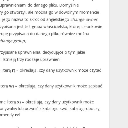
 uprawnieniami do danego pliku. Domyślnie
który go stworzył, ale można go w dowolnym momencie
 jego nazwa to skrót od angielskiego
change owner
.
ypisana jest też grupa właścicielska, której członkowie
upę przypisaną do danego pliku również można
change group)
.
rzypisane uprawnienia, decydujące o tym jakie
Istnieją trzy rodzaje uprawnień:
 literą
r
) – określają, czy dany użytkownik może czytać
iterą
w
) – określają, czy dany użytkownik może zapisać
ne literą
x
) – określają, czy dany użytkownik może
onywalny lub uczynić z katalogu swój katalog roboczy,
 komendy
cd
.