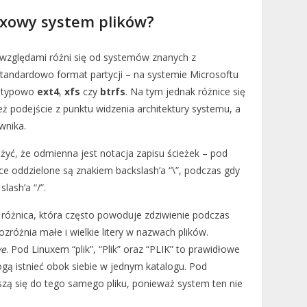
uxowy system plików?
względami różni się od systemów znanych z
tandardowo format partycji – na systemie Microsoftu
e typowo
ext4
,
xfs
czy
btrfs
. Na tym jednak różnice się
ż podejście z punktu widzenia architektury systemu, a
wnika.
żyć, że odmienna jest notacja zapisu ścieżek – pod
 oddzielone są znakiem backslash’a “\”, podczas gdy
lash’a “/”.
 różnica, która często powoduje zdziwienie podczas
zróżnia małe i wielkie litery w nazwach plików.
ve
. Pod Linuxem “plik”, “Plik” oraz “PLIK” to prawidłowe
gą istnieć obok siebie w jednym katalogu. Pod
ą się do tego samego pliku, ponieważ system ten nie