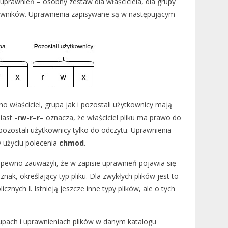
 uprawnień – osobny zestaw dla właściciela, dla grupy
tkowników. Uprawnienia zapisywane są w następującym
 właściciel, grupa jak i pozostali użytkownicy mają
miast
-rw-r–r–
oznacza, że właściciel pliku ma prawo do
 pozostali użytkownicy tylko do odczytu. Uprawnienia
y użyciu polecenia
chmod
.
 pewno zauważyli, że w zapisie uprawnień pojawia się
ak, określający typ pliku. Dla zwykłych plików jest to
olicznych
l
. Istnieją jeszcze inne typy plików, ale o tych
rupach i uprawnieniach plików w danym katalogu