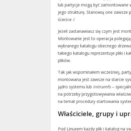
lub partycje mogą być zamontowane
jego strukturę. Stanowią one zawsze
ścieżce
/
.
Jeżeli zastanawiasz się czym jest mon
Montowanie jest to operacja polegając
wybranego katalogu obecnego drzewa
takiego katalogu reprezentuje pliki i
plików.
Tak jak wspominałem wcześniej, part
montowana jest zawsze na starcie s
jądro systemu lub
initramfs
– specjal
na potrzeby przygotowywania właści
na temat procedury startowania syst
Właściciele, grupy i up
Pod Linuxem każdy plik i katalog na s