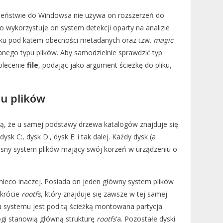
iwieństwie do Windowsa nie używa on rozszerzeń do
o wykorzystuje on system detekcji oparty na analizie
liku pod kątem obecności metadanych oraz tzw.
magic
anego typu plików. Aby samodzielnie sprawdzić typ
olecenie
file
, podając jako argument ścieżkę do pliku,
mu plików
, że u samej podstawy drzewa katalogów znajduje się
ysk C:, dysk D:, dysk E: i tak dalej. Każdy dysk (a
łasny system plików mający swój korzeń w urządzeniu o
nieco inaczej. Posiada on jeden główny system plików
skrócie
rootfs
, który znajduje się zawsze w tej samej
tu systemu jest pod tą ścieżką montowana partycja
alogi stanowią główną strukturę
rootfs
’a. Pozostałe dyski