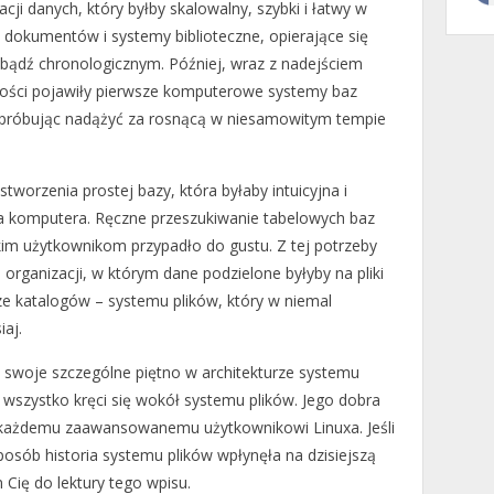
ji danych, który byłby skalowalny, szybki i łatwy w
 dokumentów i systemy biblioteczne, opierające się
bądź chronologicznym. Później, wraz z nadejściem
ości pojawiły pierwsze komputerowe systemy baz
, próbując nadążyć za rosnącą w niesamowitym tempie
tworzenia prostej bazy, która byłaby intuicyjna i
a komputera. Ręczne przeszukiwanie tabelowych baz
im użytkownikom przypadło do gustu. Z tej potrzeby
organizacji, w którym dane podzielone byłyby na pliki
ze katalogów – systemu plików, który w niemal
iaj.
a swoje szczególne piętno w architekturze systemu
 wszystko kręci się wokół systemu plików. Jego dobra
 każdemu zaawansowanemu użytkownikowi Linuxa. Jeśli
sposób historia systemu plików wpłynęła na dzisiejszą
Cię do lektury tego wpisu.