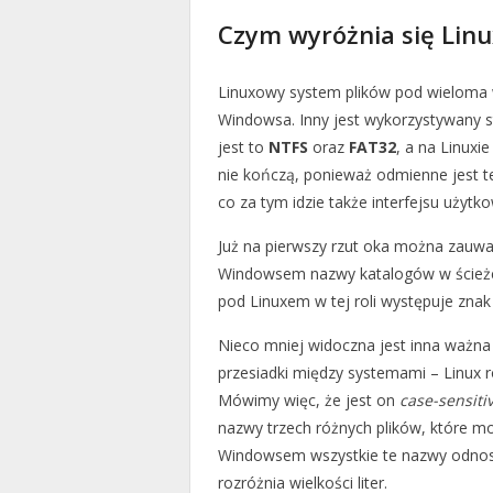
Czym wyróżnia się Lin
Linuxowy system plików pod wieloma 
Windowsa. Inny jest wykorzystywany s
jest to
NTFS
oraz
FAT32
, a na Linuxi
nie kończą, ponieważ odmienne jest te
co za tym idzie także interfejsu użytko
Już na pierwszy rzut oka można zauwa
Windowsem nazwy katalogów w ścieżce
pod Linuxem w tej roli występuje znak s
Nieco mniej widoczna jest inna ważna
przesiadki między systemami – Linux ro
Mówimy więc, że jest on
case-sensiti
nazwy trzech różnych plików, które mo
Windowsem wszystkie te nazwy odnosz
rozróżnia wielkości liter.