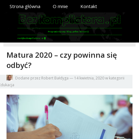
Strona główna
O mnie
Kontakt
Matura 2020 – czy powinna się
odbyć?
Dodane przez
Robert Bałdyga
—
14 kwietnia, 2020
w kategorii
Edukacja