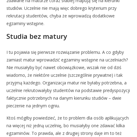
zdawane na maturze coraz słabiej mapują się na kierunki
studiów. Uczelnie nie mają więc dobrego kryterium przy
rekrutacji studentów, chyba że wprowadzą dodatkowe
egzaminy wstępne.
Studia bez matury
I tu pojawia się pierwsze rozwiązanie problemu. A co gdyby
zamiast matur wprowadzić egzaminy wstępne na uczelniach?
Nie musiałyby być nawet obowiązkowe, wszak nie od dziś
wiadomo, że niektóre uczelnie (szczególnie prywatne) i tak
przyjmą każdego. Organizacja matur nie byłaby potrzebna, a
uczelnie rekrutowałyby studentów na podstawie predyspozycji
faktycznie potrzebnych na danym kierunku studiów – dwie
pieczenie na jednym ogniu.
Ktoś mógłby powiedzieć, że to problem dla osób aplikujących
na więcej niż jedną uczelnię, bo musiałyby one zdawać kilka
egzaminów. To prawda, ale z drugiej strony daje im to też