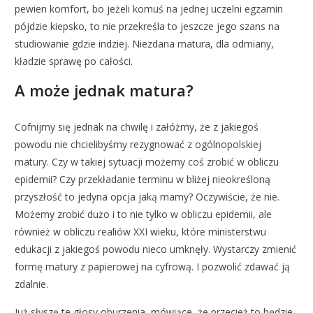
pewien komfort, bo jeżeli komuś na jednej uczelni egzamin
pójdzie kiepsko, to nie przekreśla to jeszcze jego szans na
studiowanie gdzie indziej. Niezdana matura, dla odmiany,
kładzie sprawę po całości.
A może jednak matura?
Cofnijmy się jednak na chwilę i załóżmy, że z jakiegoś
powodu nie chcielibyśmy rezygnować z ogólnopolskiej
matury. Czy w takiej sytuacji możemy coś zrobić w obliczu
epidemii? Czy przekładanie terminu w bliżej nieokreśloną
przyszłość to jedyna opcja jaką mamy? Oczywiście, że nie.
Możemy zrobić dużo i to nie tylko w obliczu epidemii, ale
również w obliczu realiów XXI wieku, które ministerstwu
edukacji z jakiegoś powodu nieco umknęły. Wystarczy zmienić
formę matury z papierowej na cyfrową. I pozwolić zdawać ją
zdalnie.
Już słyszę te głosy oburzenia, mówiące, że przecież to będzie