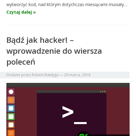
wytworzyć kod, nad którym dotychczas miesiącami musiały…
Czytaj dalej »
Bądź jak hacker! –
wprowadzenie do wiersza
poleceń
Dodane przez
Robert Bałdyga
—
29 marca, 2018