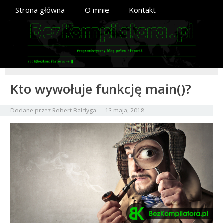
Strona główna
O mnie
Kontakt
Kto wywołuje funkcję main()?
Dodane przez
Robert Bałdyga
—
13 maja, 2018