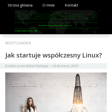
Strona główna
O mnie
Kontakt
BOOTLOADER
Jak startuje współczesny Linux?
Dodane przez
Robert Bałdyga
—
24 września, 2018