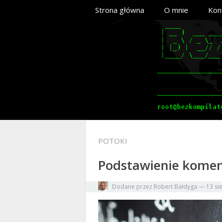
Strona główna
O mnie
Kon
POTOKI
Podstawienie komend
Dodane przez
Robert Bałdyga
—
13 si