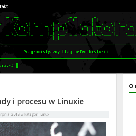
takt
O 
y i procesu w Linuxie
erpnia, 2018
w kategorii
Linux