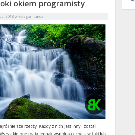
toki okiem programisty
pca, 2018
w kategorii
Linux
żniejsze rzeczy. Każdy z nich jest inny i został
Wszystkie one mają jednak wspólną cechę – w taki lub