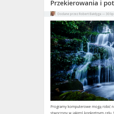
Przekierowania i po
Dodane przez
Robert Bałdyga
—
30 li
Programy komputerowe mogą robić najró
stworzony w jakimś konkretnym celu. 