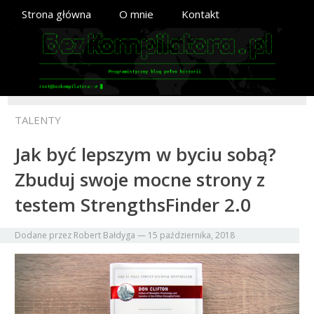
Strona główna
O mnie
Kontakt
TALENTY
Jak być lepszym w byciu sobą?
Zbuduj swoje mocne strony z
testem StrengthsFinder 2.0
Dodane przez
Robert Bałdyga
—
15 października, 2018